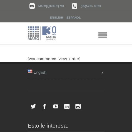
MARQ@MARQ.MX
(55)5295 3923
ENGLISH
ESPAÑOL
[woocommerce_view_order]
English
Esto le interesa: