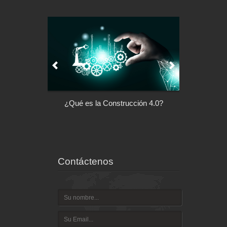
l control de tu
¿Qué es la Construcción 4.0?
Arquitectu
ispositivo
Contáctenos