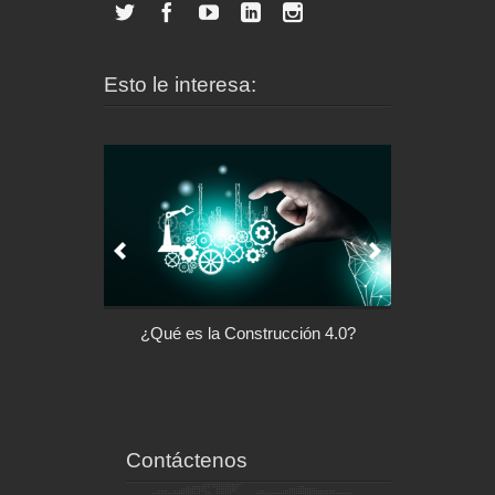
Esto le interesa:
l control de tu
¿Qué es la Construcción 4.0?
Arquitectu
ispositivo
Contáctenos