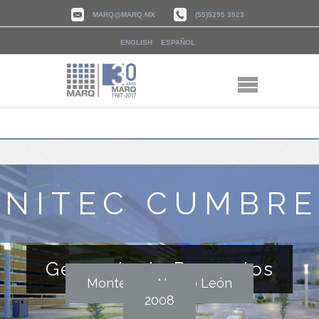
MARQ@MARQ.MX
(55)5295 3923
ENGLISH
ESPAÑOL
UNITEC CUMBRE
Gerencia de Proyectos
Monterrey, Nuevo León
2008