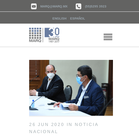
MARQ@MARQ.MX
(55)5295 3923
ENGLISH
ESPAÑOL
26 JUN 2020
IN
NOTICIA
NACIONAL