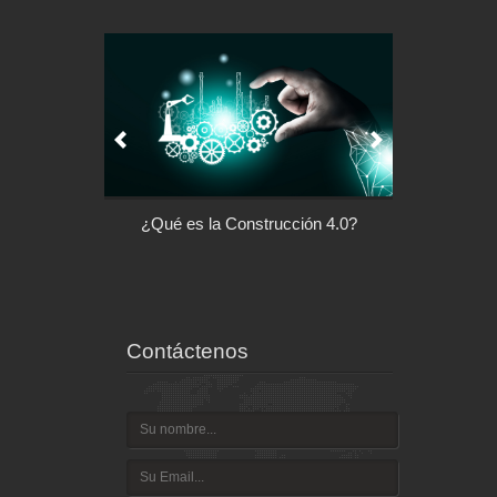
l control de tu
¿Qué es la Construcción 4.0?
Arquitectu
ispositivo
Contáctenos