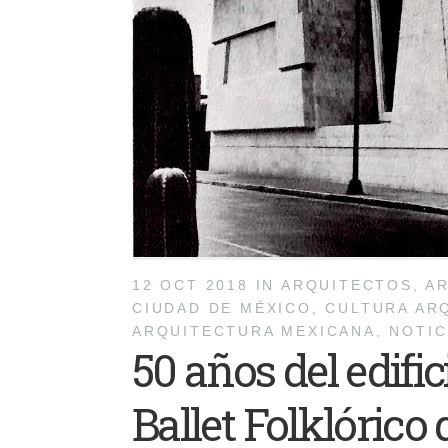
12 OCT 2018
IN
ARQUITECTOS
,
AR
CIUDAD DE MÉXICO
,
CULTURA AR
ARQUITECTURA MEXICANA
,
NOTIC
50 años del edific
Ballet Folklóric