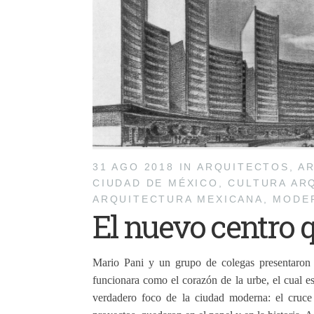
31 AGO 2018
IN
ARQUITECTOS
,
AR
CIUDAD DE MÉXICO
,
CULTURA AR
ARQUITECTURA MEXICANA
,
MODE
El nuevo centro 
Mario Pani y un grupo de colegas presentaron
funcionara como el corazón de la urbe, el cual e
verdadero foco de la ciudad moderna: el cruc