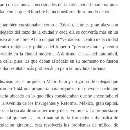
an con las nuevas necesidades de la colectividad moderna pues
dad con la que el hombre había transformado su modo de vida.
oca también cuestionaban cómo el Zócalo, la única gran plaza con
relegado del trazo de la ciudad y cada día se convertía más en un
eo al aire libre. Al no ocupar el “verdadero” centro de la ciudad
entro religioso y político del imperio “precortesiano” y centro
 viable en la ciudad moderna. Asimismo, el uso del automóvil,
 calle, pues las que daban al zócalo en su momento no fueron
da día resultaba más problemático para la movilidad urbana.
iscusiones, el arquitecto Mario Pani y un grupo de colegas que
aron en 1944 una propuesta para organizar un nuevo espacio que
staría ubicado en lo que ellos consideraban que se encontraba el
 la Avenida de los Insurgentes y Reforma. México, gran capital,
aza a la escala de su superficie y de su volumen. La propuesta se
ntal que sería el fruto natural de la formación urbanística de
ación giratoria, ésta resolvería los problemas de tráfico, de