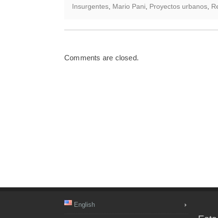
Insurgentes
,
Mario Pani
,
Proyectos urbanos
,
R
Comments are closed.
English