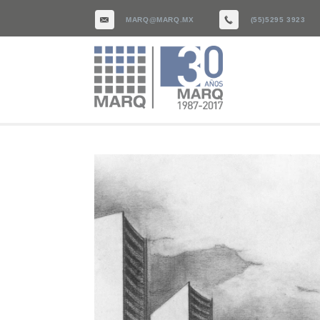
MARQ@MARQ.MX
(55)5295 3923