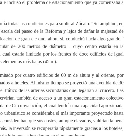
da e incluso el problema de estacionamiento que ya comenzaba a
eunía todas las condiciones para suplir al Zócalo: “Su amplitud, en
a escala del paseo de la Reforma y lejos de dañar la majestad de
icación de gran eje que, ahora sí, conducirá hacia algo grande.”
ircular de 200 metros de diámetro —cuyo centro estaría en la
 cual estaría limitada por los frentes de doce edificios de igual
is elementos más bajos (45 m).
mitado por cuatro edificios de 60 m de altura y al oriente, por
tinados a hoteles. Al mismo tiempo se proyectó una avenida de 30
el tráfico de las arterias secundarias que llegarían al crucero. Las
 servirían también de acceso a un gran estacionamiento colectivo
nida de Circunvalación, el cual tendría una capacidad aproximada
to urbanístico se consideraba el más importante proyectado hasta
s consideraban que sus costos, aunque elevados, valdrían la pena
ás, la inversión se recuperaría rápidamente gracias a los hoteles,
 de lujo que se instalarían en el mismo lugar.