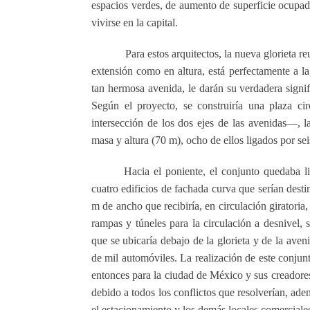
espacios verdes, de aumento de superficie ocupa
vivirse en la capital.
Para estos arquitectos, la nueva glorieta r
extensión como en altura, está perfectamente a l
tan hermosa avenida, le darán su verdadera signif
Según el proyecto, se construiría una plaza c
intersección de los dos ejes de las avenidas—, la
masa y altura (70 m), ocho de ellos ligados por se
Hacia el poniente, el conjunto quedaba li
cuatro edificios de fachada curva que serían des
m de ancho que recibiría, en circulación giratoria, 
rampas y túneles para la circulación a desnivel,
que se ubicaría debajo de la glorieta y de la ave
de mil automóviles. La realización de este conjun
entonces para la ciudad de México y sus creadore
debido a todos los conflictos que resolverían, adem
el estacionamiento y los demás locales comerciales