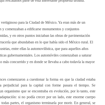
Aquí rescatamos parte de esta interesante propuesta urbana.
o vertiginoso para la Ciudad de México. Ya eran más de un
aban y comenzaban a edificarse monumentos y conjuntos
nidas, y en otros puntos iniciaban las obras de pavimentación
rracería que abundaban en lo que había sido el México rural. El
ustrias, entre ellas la automovilística, que para aquellos años
íticas gubernamentales. Los automóviles comenzaban a saturar
sitio más concurrido y en donde se llevaba a cabo todavía la mayor
onces comenzaron a cuestionar la forma en que la ciudad estaba
ía perjudicial para la capital con forme pasara el tiempo. Se
n organismo que se encontraba en evolución, por lo tanto, este
adaptación: si no podía crecer por un lado, este enorme cuerpo
r todas partes, el organismo terminaría por morir. En general, se