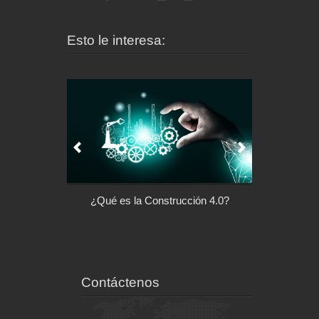
Esto le interesa:
l control de tu
¿Qué es la Construcción 4.0?
Arquitectu
ispositivo
Contáctenos