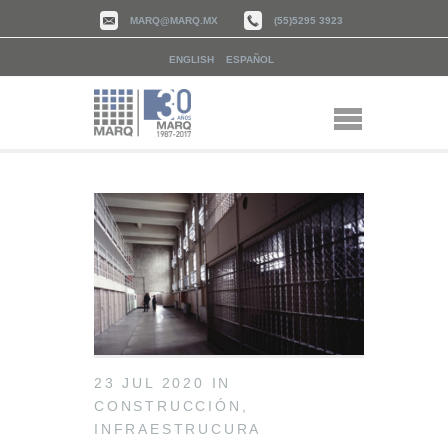
MARQ@MARQ.MX
(55)5295 3923
ENGLISH
ESPAÑOL
23 JUL 2020
IN
CONSTRUCCIÓN
,
INFRAESTRUCURA