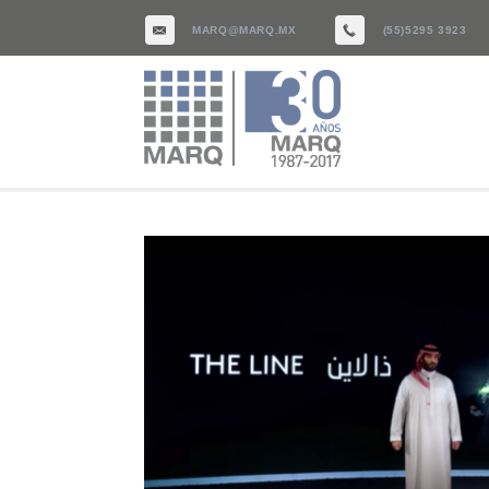
MARQ@MARQ.MX
(55)5295 3923