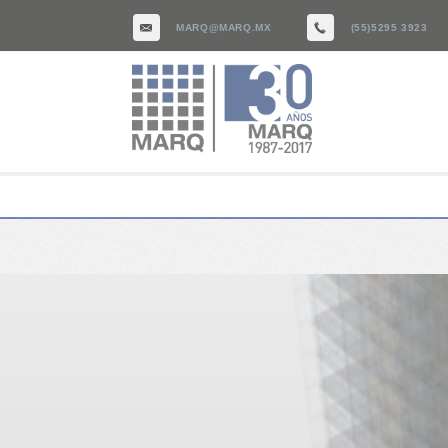
MARQ@MARQ.MX
(55)5295 3923