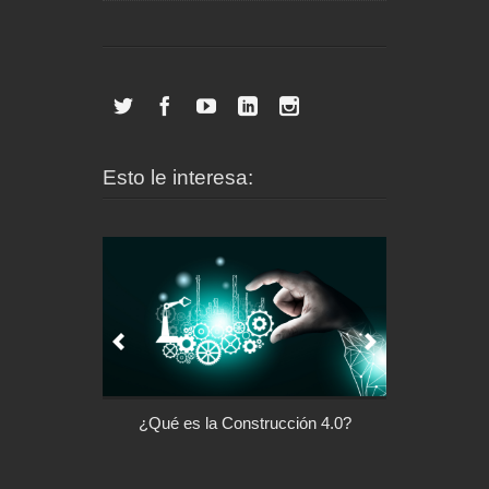
Esto le interesa:
l control de tu
¿Qué es la Construcción 4.0?
Arquitectu
ispositivo