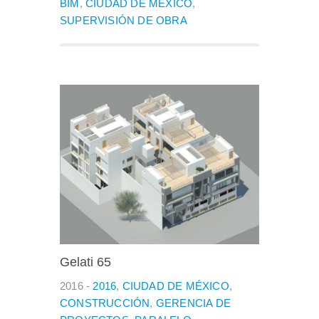
BIM
,
CIUDAD DE MÉXICO
,
SUPERVISIÓN DE OBRA
Gelati 65
2016 -
2016
,
CIUDAD DE MÉXICO
,
CONSTRUCCIÓN
,
GERENCIA DE