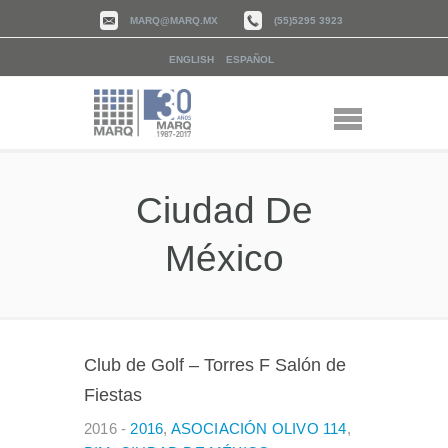
MARQ@MARQ.MX
(55)5295 3923
ENGLISH
ESPAÑOL
Ciudad De
México
Club de Golf – Torres F Salón de
Fiestas
2016 -
2016
,
ASOCIACIÓN OLIVO 114
,