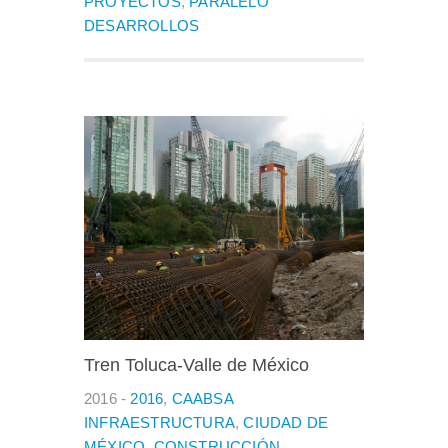
PROYECTOS
,
PARALELO
DESARROLLOS
Tren Toluca-Valle de México
2016 -
2016
,
CAABSA
INFRAESTRUCTURA
,
CIUDAD DE
MÉXICO
,
CONSTRUCCIÓN
,