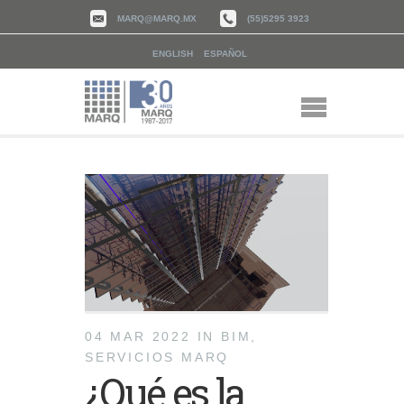
MARQ@MARQ.MX
(55)5295 3923
ENGLISH
ESPAÑOL
04 MAR 2022
IN
BIM
,
SERVICIOS MARQ
¿Qué es la