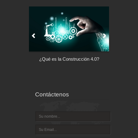
l control de tu
¿Qué es la Construcción 4.0?
Arquitectu
ispositivo
Contáctenos