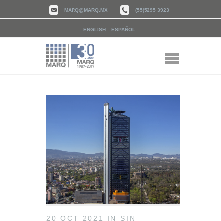
MARQ@MARQ.MX
(55)5295 3923
ENGLISH
ESPAÑOL
20 OCT 2021
IN
SIN