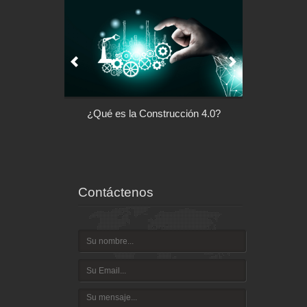
l control de tu
¿Qué es la Construcción 4.0?
Arquitectu
ispositivo
Contáctenos