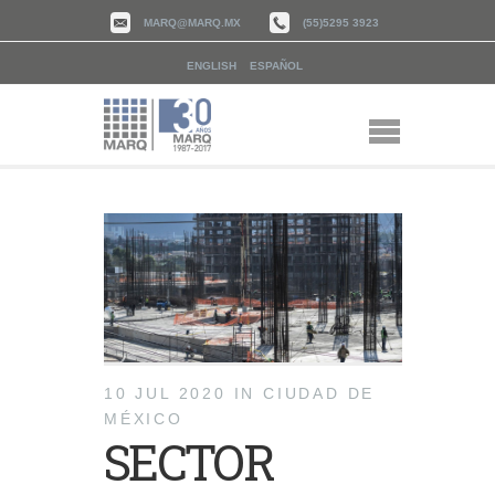
MARQ@MARQ.MX
(55)5295 3923
ENGLISH
ESPAÑOL
10 JUL 2020
IN
CIUDAD DE
MÉXICO
SECTOR