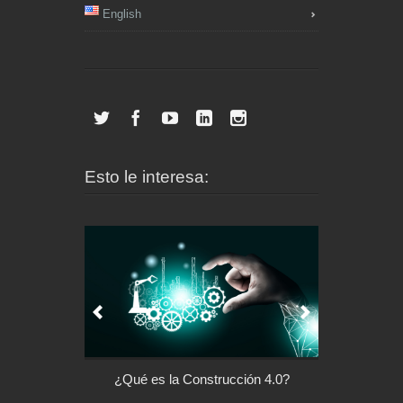
English
Esto le interesa:
l control de tu
¿Qué es la Construcción 4.0?
Arquitectu
ispositivo