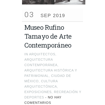
03
SEP 2019
Museo Rufino
Tamayo de Arte
Contemporáneo
IN
ARQUITECTOS
,
ARQUITECTURA
CONTEMPORÁNEA
,
ARQUITECTURA HISTÓRICA Y
PATRIMONIAL
,
CIUDAD DE
MÉXICO
,
CULTURA
ARQUITECTÓNICA
,
EXPOSICIONES
,
RECREACIÓN Y
DEPORTES
-
NO HAY
COMENTARIOS