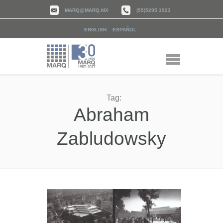
MARQ@MARQ.MX
(55)5295 3923
ENGLISH
ESPAÑOL
Tag:
Abraham
Zabludowsky