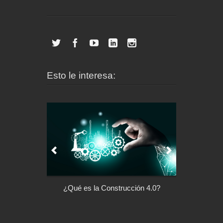
Esto le interesa:
l control de tu
¿Qué es la Construcción 4.0?
Arquitectu
ispositivo