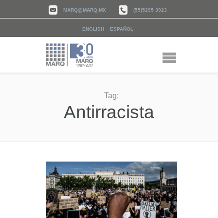
MARQ@MARQ.MX
(55)5295 3923
ENGLISH
ESPAÑOL
Tag:
Antirracista