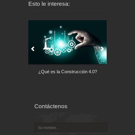
Esto le interesa:
l control de tu
¿Qué es la Construcción 4.0?
Arquitectu
ispositivo
Contáctenos