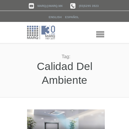
MARQ@MARQ.MX
(55)5295 3923
ENGLISH
ESPAÑOL
Tag:
Calidad Del
Ambiente