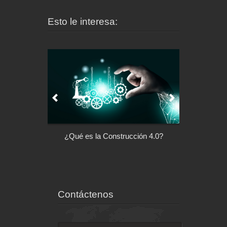
Esto le interesa:
l control de tu
¿Qué es la Construcción 4.0?
Arquitectu
ispositivo
Contáctenos