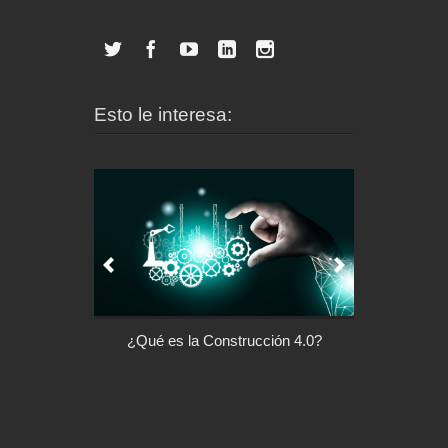
Esto le interesa:
l control de tu
¿Qué es la Construcción 4.0?
Arquitectu
ispositivo