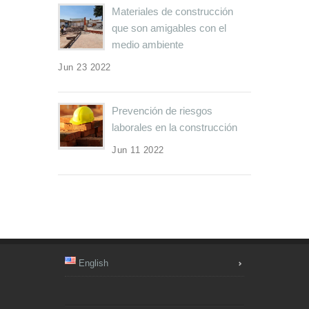
Materiales de construcción
que son amigables con el
medio ambiente
Jun 23 2022
Prevención de riesgos
laborales en la construcción
Jun 11 2022
English