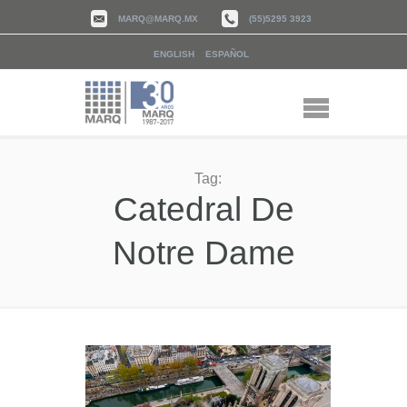
MARQ@MARQ.MX
(55)5295 3923
ENGLISH
ESPAÑOL
Tag:
Catedral De
Notre Dame