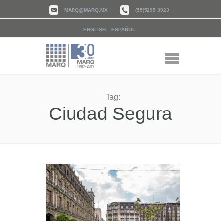
MARQ@MARQ.MX
(55)5295 3923
ENGLISH
ESPAÑOL
Tag:
Ciudad Segura