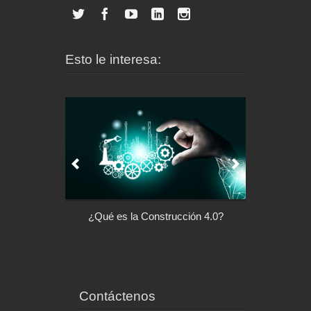
Esto le interesa:
l control de tu
¿Qué es la Construcción 4.0?
Arquitectu
ispositivo
Contáctenos