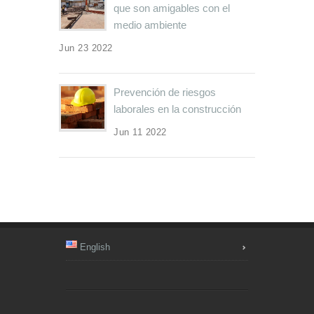
que son amigables con el
medio ambiente
Jun 23 2022
Prevención de riesgos
laborales en la construcción
Jun 11 2022
English