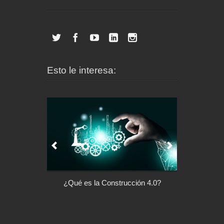
Esto le interesa:
l control de tu
¿Qué es la Construcción 4.0?
Arquitectu
ispositivo