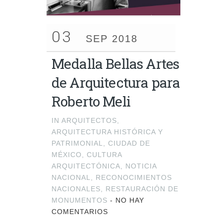
03
SEP 2018
Medalla Bellas Artes
de Arquitectura para
Roberto Meli
IN
ARQUITECTOS
,
ARQUITECTURA HISTÓRICA Y
PATRIMONIAL
,
CIUDAD DE
MÉXICO
,
CULTURA
ARQUITECTÓNICA
,
NOTICIA
NACIONAL
,
RECONOCIMIENTOS
NACIONALES
,
RESTAURACIÓN DE
MONUMENTOS
-
NO HAY
COMENTARIOS