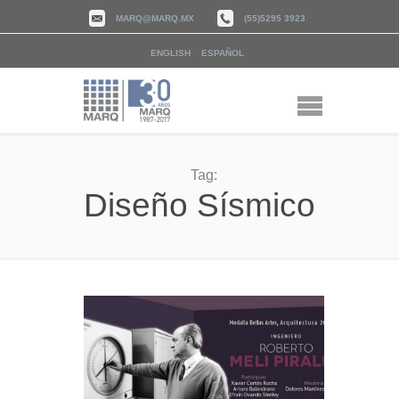
MARQ@MARQ.MX
(55)5295 3923
ENGLISH
ESPAÑOL
Tag:
Diseño Sísmico