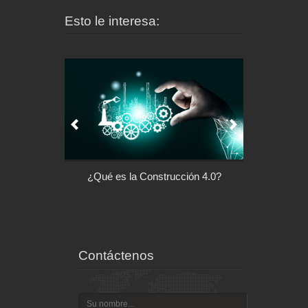
Esto le interesa:
l control de tu
¿Qué es la Construcción 4.0?
Arquitectu
ispositivo
Contáctenos