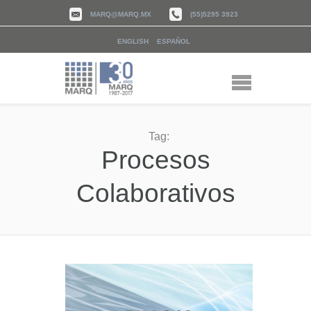
MARQ@MARQ.MX
(55)5295 3923
ENGLISH
ESPAÑOL
Tag:
Procesos
Colaborativos