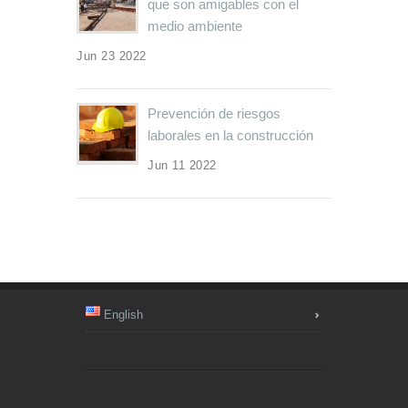
que son amigables con el
medio ambiente
Jun 23 2022
Prevención de riesgos
laborales en la construcción
Jun 11 2022
English