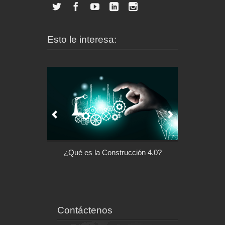
Esto le interesa:
l control de tu
¿Qué es la Construcción 4.0?
Arquitectu
ispositivo
Contáctenos