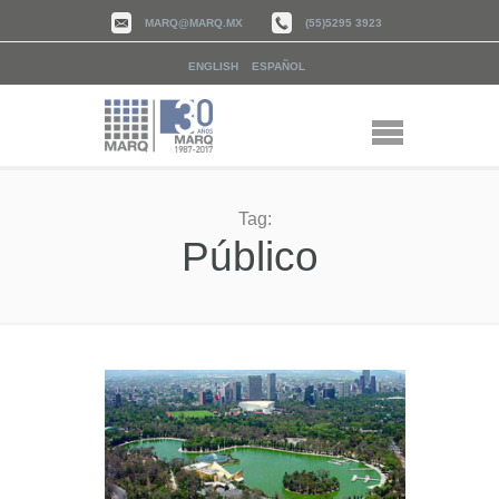
MARQ@MARQ.MX
(55)5295 3923
ENGLISH
ESPAÑOL
Tag:
Público