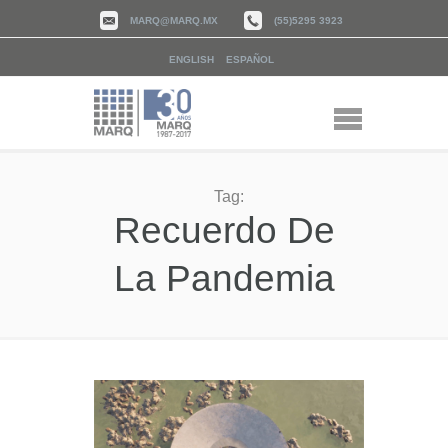
MARQ@MARQ.MX
(55)5295 3923
ENGLISH
ESPAÑOL
Tag:
Recuerdo De
La Pandemia