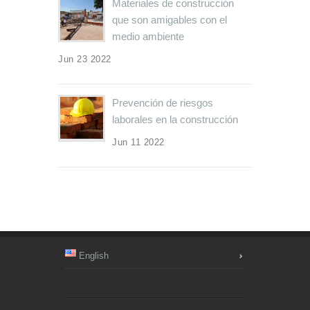
Materiales de construcción
que son amigables con el
medio ambiente
Jun 23 2022
Prevención de riesgos
laborales en la construcción
Jun 11 2022
English