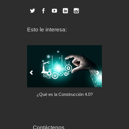
Esto le interesa:
l control de tu
¿Qué es la Construcción 4.0?
Arquitectu
ispositivo
Contáctenos