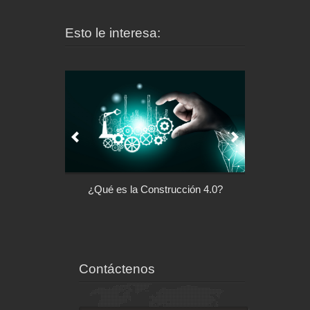
Esto le interesa:
Construcción 4.0?
Arquitectura con Responsabilidad
Las c
Social
v
Contáctenos