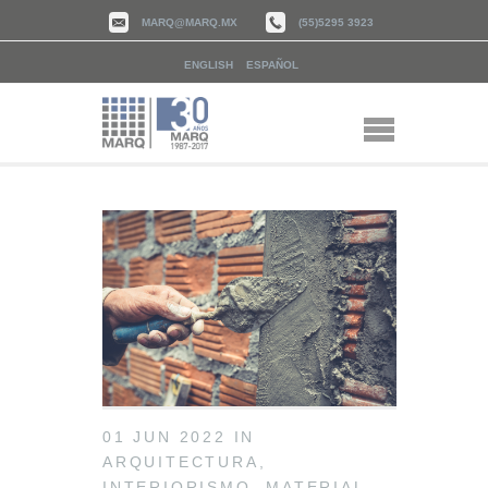
MARQ@MARQ.MX
(55)5295 3923
ENGLISH
ESPAÑOL
01 JUN 2022
IN
ARQUITECTURA
,
INTERIORISMO
,
MATERIAL