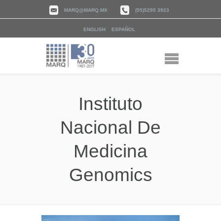
MARQ@MARQ.MX
(55)5295 3923
ENGLISH
ESPAÑOL
Instituto
Nacional De
Medicina
Genomics