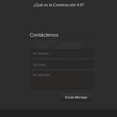
l control de tu
¿Qué es la Construcción 4.0?
Arquitectu
ispositivo
Contáctenos
Enviar Mensaje