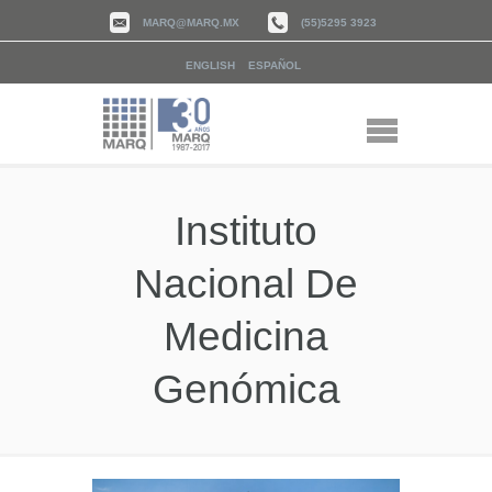
MARQ@MARQ.MX
(55)5295 3923
ENGLISH
ESPAÑOL
Instituto
Nacional De
Medicina
Genómica