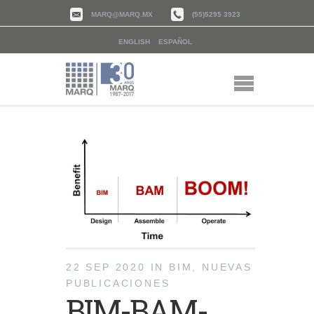
MARQ@MARQ.MX
(55)5295 3923
ENGLISH
ESPAÑOL
22 SEP 2020
IN
BIM
,
NUEVAS
PUBLICACIONES
BIM-BAM-