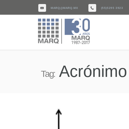
MARQ@MARQ.MX
(55)5295 3923
Acrónimo
Tag: