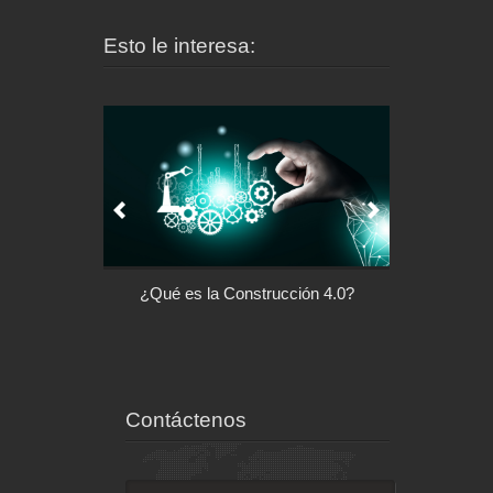
Esto le interesa:
ción 4.0?
Arquitectura con Responsabilidad
Las casas inte
Social
vivienda 
Contáctenos