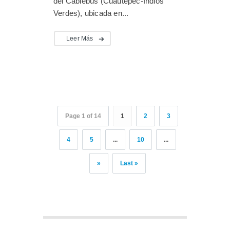
del Cablebús (Cuautepec-Indios
Verdes), ubicada en...
Leer Más
Page 1 of 14
1
2
3
4
5
...
10
...
»
Last »