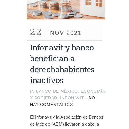
22
NOV 2021
Infonavit y banco
benefician a
derechohabientes
inactivos
IN
BANCO DE MÉXICO
,
ECONOMÍA
Y SOCIEDAD
,
INFONAVIT
-
NO
HAY COMENTARIOS
El Infonavit y la Asociación de Bancos
de México (ABM) llevaron a cabo la