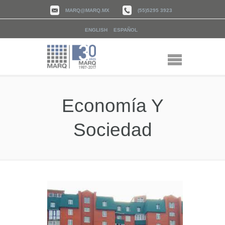
MARQ@MARQ.MX
(55)5295 3923
ENGLISH
ESPAÑOL
Economía Y
Sociedad