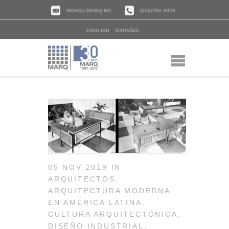
MARQ@MARQ.MX
(55)5295 3923
ENGLISH
ESPAÑOL
05 NOV 2019
IN
ARQUITECTOS
,
ARQUITECTURA MODERNA
EN AMÉRICA LATINA
,
CULTURA ARQUITECTÓNICA
,
DISEÑO INDUSTRIAL
,