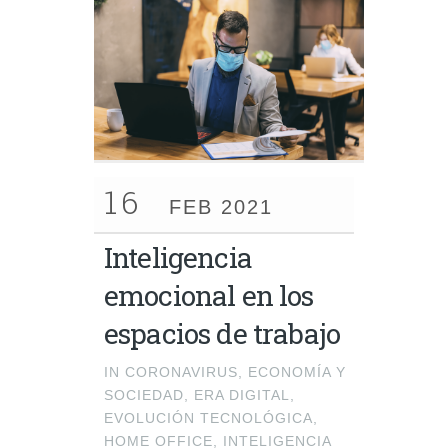
16
FEB 2021
Inteligencia
emocional en los
espacios de trabajo
IN
CORONAVIRUS
,
ECONOMÍA Y
SOCIEDAD
,
ERA DIGITAL
,
EVOLUCIÓN TECNOLÓGICA
,
HOME OFFICE
,
INTELIGENCIA