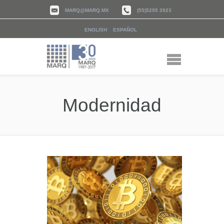
MARQ@MARQ.MX
(55)5295 3923
ENGLISH
ESPAÑOL
Modernidad