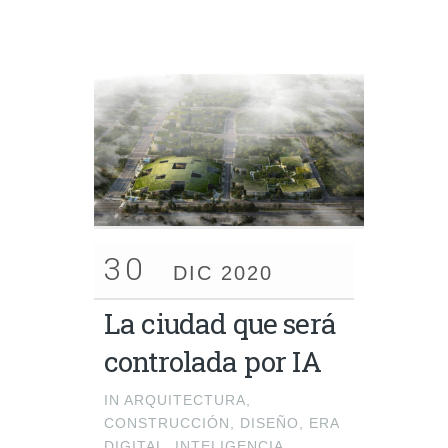
30
DIC 2020
La ciudad que será
controlada por IA
IN
ARQUITECTURA
,
CONSTRUCCIÓN
,
DISEÑO
,
ERA
DIGITAL
,
INTELIGENCIA