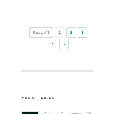
Page 1 of 4
1
2
3
4
»
MÁS ARTÍCULOS
¿Qué es la Construcción 4.0?