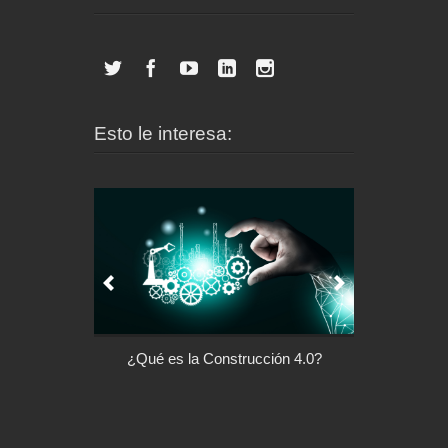
Esto le interesa:
s la Construcción 4.0?
Arquitectura con Responsabilidad
Social