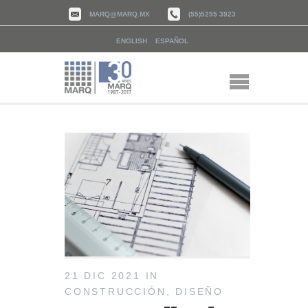
MARQ@MARQ.MX
(55)5295 3923
ENGLISH
ESPAÑOL
21 DIC 2021
IN
CONSTRUCCIÓN
,
DISEÑO