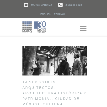
MARQ@MARQ.MX
(55)5295 3923
ENGLISH
ESPAÑOL
14 SEP 2018
IN
ARQUITECTOS
,
ARQUITECTURA HISTÓRICA Y
PATRIMONIAL
,
CIUDAD DE
MÉXICO
,
CULTURA