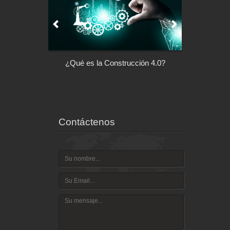
l control de tu
¿Qué es la Construcción 4.0?
Arquitectu
ispositivo
Contáctenos