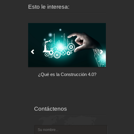
Esto le interesa:
l control de tu
¿Qué es la Construcción 4.0?
Arquitectu
ispositivo
Contáctenos