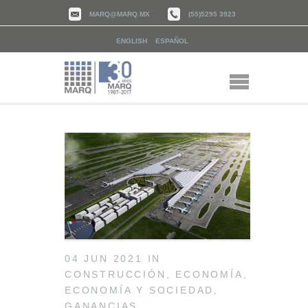
MARQ@MARQ.MX
(55)5295 3923
ENGLISH
ESPAÑOL
04 JUN 2021
IN
CONSTRUCCIÓN
,
ECONOMÍA
,
ECONOMÍA Y SOCIEDAD
,
GANANCIAS