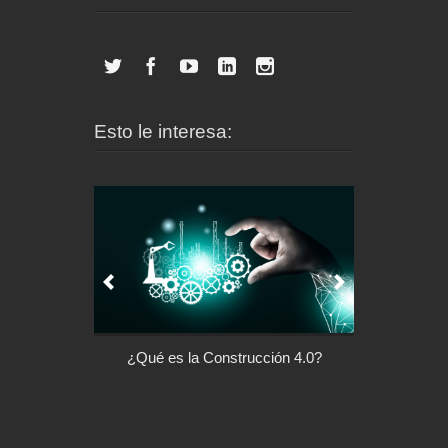
Esto le interesa:
l control de tu
¿Qué es la Construcción 4.0?
Arquitectu
ispositivo