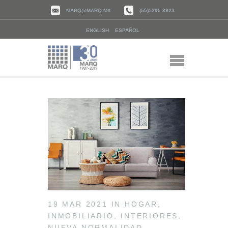
MARQ@MARQ.MX
(55)5295 3923
ENGLISH
ESPAÑOL
19 MAR 2021
IN
HOGAR
,
INMOBILIARIO
,
INTERIORES
,
NUEVA NORMALIDAD
,