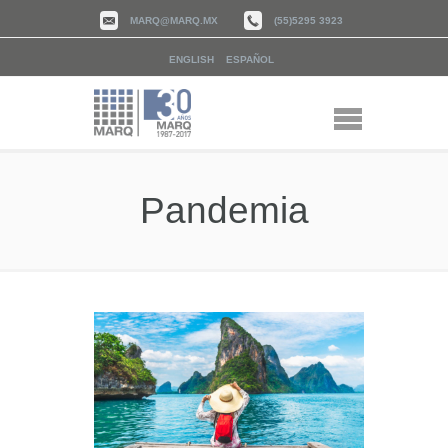
MARQ@MARQ.MX
(55)5295 3923
ENGLISH
ESPAÑOL
Pandemia