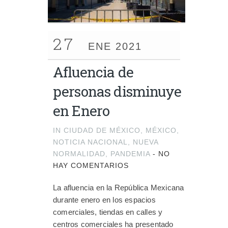
27
ENE 2021
Afluencia de
personas disminuye
en Enero
IN
CIUDAD DE MÉXICO
,
MÉXICO
,
NOTICIA NACIONAL
,
NUEVA
NORMALIDAD
,
PANDEMIA
-
NO
HAY COMENTARIOS
La afluencia en la República Mexicana
durante enero en los espacios
comerciales, tiendas en calles y
centros comerciales ha presentado