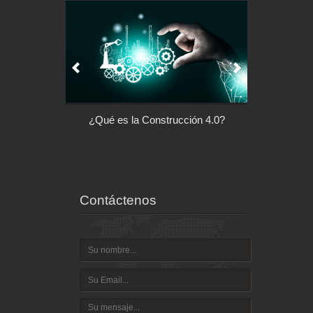
l control de tu
¿Qué es la Construcción 4.0?
Arquitectu
ispositivo
Contáctenos