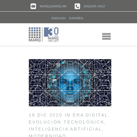
MARQ@MARQ.MX
(55)5295 3923
ENGLISH
ESPAÑOL
18 DIC 2020
IN
ERA DIGITAL
,
EVOLUCIÓN TECNOLÓGICA
,
INTELIGENCIA ARTIFICIAL
,
MODERNIDAD