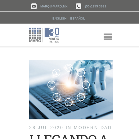
MARQ@MARQ.MX
(55)5295 3923
ENGLISH
ESPAÑOL
28 JUL 2020
IN
MODERNIDAD