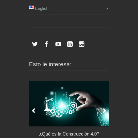
English
Esto le interesa:
l control de tu
¿Qué es la Construcción 4.0?
Arquitectu