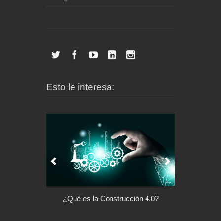
Esto le interesa:
l control de tu
¿Qué es la Construcción 4.0?
Arquitectu
ispositivo