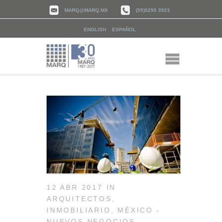
MARQ@MARQ.MX
(55)5295 3923
ENGLISH
ESPAÑOL
12 ABR 2017
IN
ARQUITECTOS
,
INMOBILIARIO
,
MÉXICO -
NUEVOS NEGOCIOS