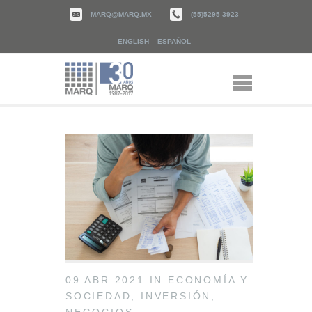
MARQ@MARQ.MX
(55)5295 3923
ENGLISH
ESPAÑOL
09 ABR 2021
IN
ECONOMÍA Y
SOCIEDAD
,
INVERSIÓN
,