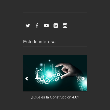
Esto le interesa:
l control de tu
¿Qué es la Construcción 4.0?
Arquitectu
ispositivo