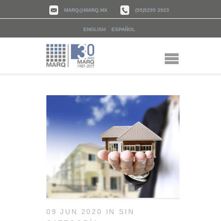
MARQ@MARQ.MX
(55)5295 3923
ENGLISH
ESPAÑOL
09 JUN 2020
IN
SIN