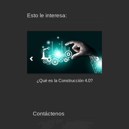
Esto le interesa:
l control de tu
¿Qué es la Construcción 4.0?
Arquitectu
ispositivo
Contáctenos