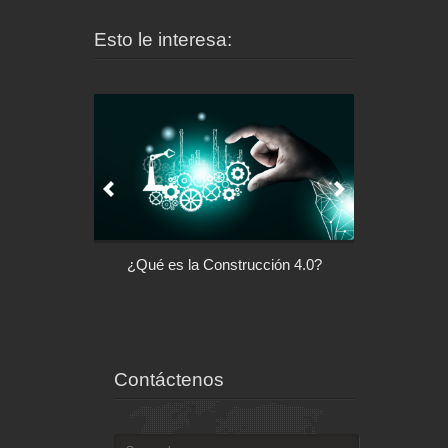
Esto le interesa:
l control de tu
¿Qué es la Construcción 4.0?
Arquitectu
ispositivo
Contáctenos