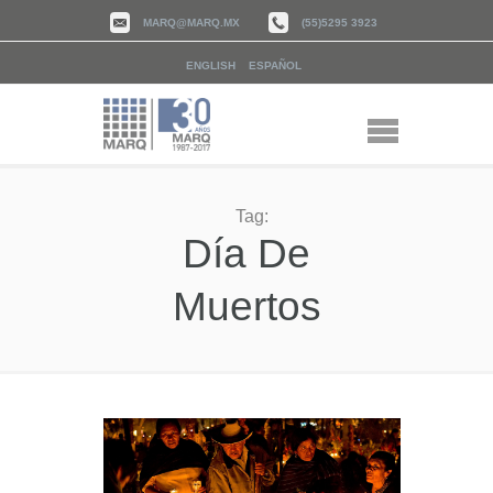
MARQ@MARQ.MX
(55)5295 3923
ENGLISH
ESPAÑOL
Tag:
Día De
Muertos