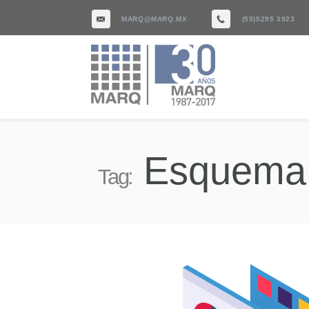
MARQ@MARQ.MX
(55)5295 3923
Esquema 
Tag: