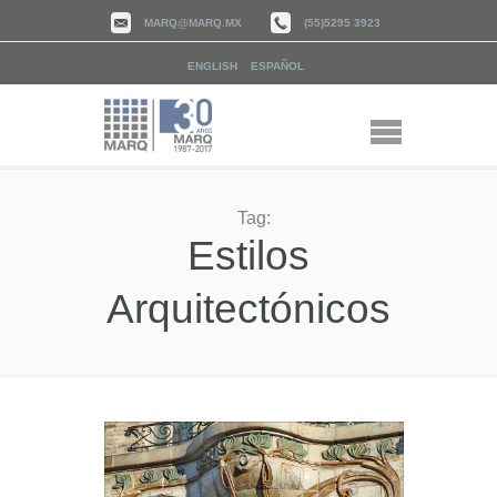
MARQ@MARQ.MX
(55)5295 3923
ENGLISH
ESPAÑOL
Tag:
Estilos
Arquitectónicos