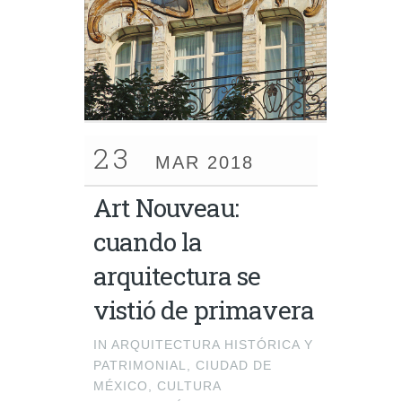
23
MAR 2018
Art Nouveau:
cuando la
arquitectura se
vistió de primavera
IN
ARQUITECTURA HISTÓRICA Y
PATRIMONIAL
,
CIUDAD DE
MÉXICO
,
CULTURA