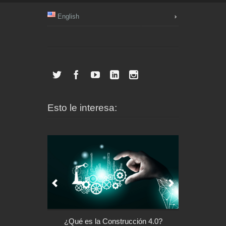
English
Esto le interesa:
l control de tu
¿Qué es la Construcción 4.0?
Arquitectu