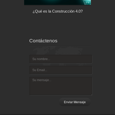
l control de tu
¿Qué es la Construcción 4.0?
Arquitectu
ispositivo
Contáctenos
Enviar Mensaje