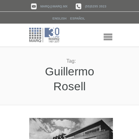
MARQ@MARQ.MX
(55)5295 3923
ENGLISH
ESPAÑOL
Tag:
Guillermo
Rosell