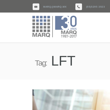
MARQ@MARQ.MX
(55)5295 3923
LFT
Tag: