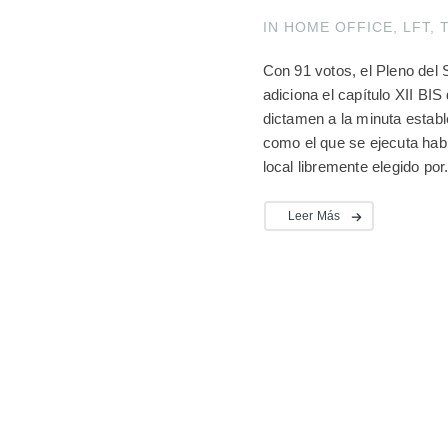
IN
HOME OFFICE
,
LFT
,
Con 91 votos, el Pleno del 
adiciona el capítulo XII BIS
dictamen a la minuta establ
como el que se ejecuta habi
local libremente elegido por.
Leer Más