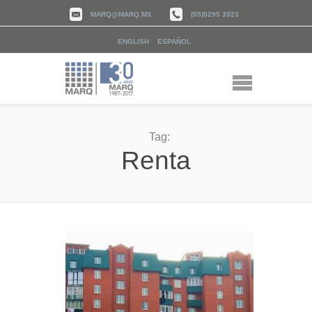
MARQ@MARQ.MX
(55)5295 3923
ENGLISH
ESPAÑOL
Tag:
Renta