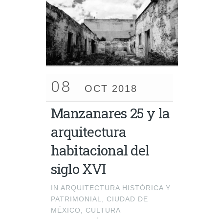
08
OCT 2018
Manzanares 25 y la
arquitectura
habitacional del
siglo XVI
IN
ARQUITECTURA HISTÓRICA Y
PATRIMONIAL
,
CIUDAD DE
MÉXICO
,
CULTURA