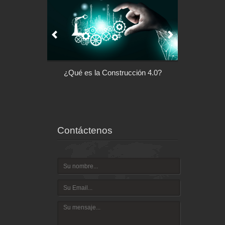
l control de tu
¿Qué es la Construcción 4.0?
Arquitectu
ispositivo
Contáctenos