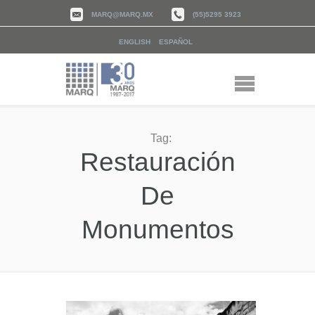
MARQ@MARQ.MX
(55)5295 3923
ENGLISH
ESPAÑOL
Tag:
Restauración
De
Monumentos