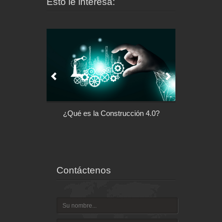
Esto le interesa:
l control de tu
¿Qué es la Construcción 4.0?
Arquitectu
ispositivo
Contáctenos