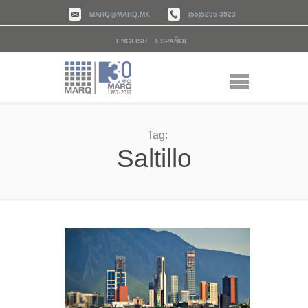
MARQ@MARQ.MX
(55)5295 3923
ENGLISH
ESPAÑOL
Tag:
Saltillo