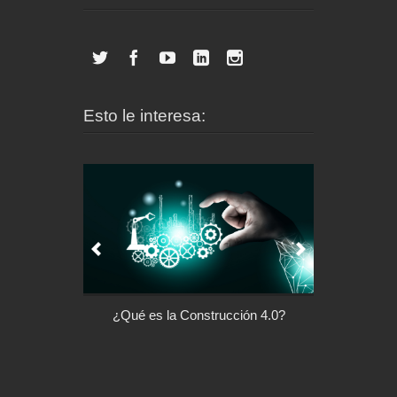
Esto le interesa:
l control de tu
¿Qué es la Construcción 4.0?
Arquitectu
ispositivo