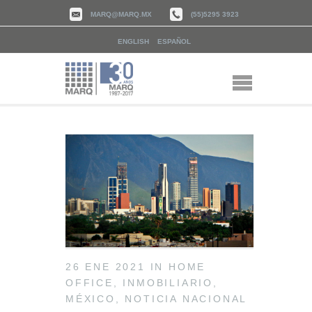
MARQ@MARQ.MX
(55)5295 3923
ENGLISH
ESPAÑOL
26 ENE 2021
IN
HOME
OFFICE
,
INMOBILIARIO
,
MÉXICO
,
NOTICIA NACIONAL