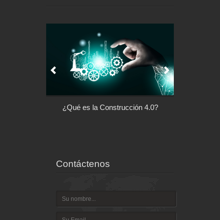
l control de tu
¿Qué es la Construcción 4.0?
Arquitectu
ispositivo
Contáctenos