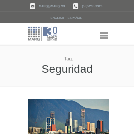
MARQ@MARQ.MX
(55)5295 3923
ENGLISH
ESPAÑOL
Tag:
Seguridad