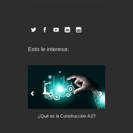
Esto le interesa:
l control de tu
¿Qué es la Construcción 4.0?
Arquitectu
ispositivo