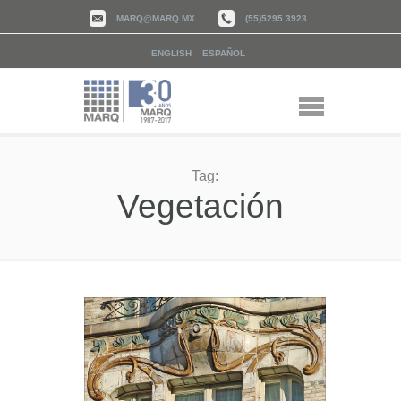
MARQ@MARQ.MX
(55)5295 3923
ENGLISH
ESPAÑOL
Tag:
Vegetación