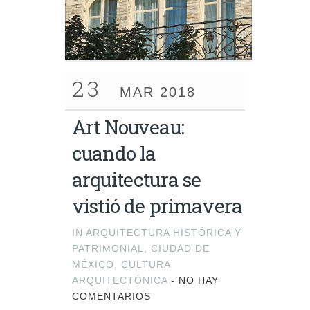
23
MAR 2018
Art Nouveau:
cuando la
arquitectura se
vistió de primavera
IN
ARQUITECTURA HISTÓRICA Y
PATRIMONIAL
,
CIUDAD DE
MÉXICO
,
CULTURA
ARQUITECTÓNICA
-
NO HAY
COMENTARIOS